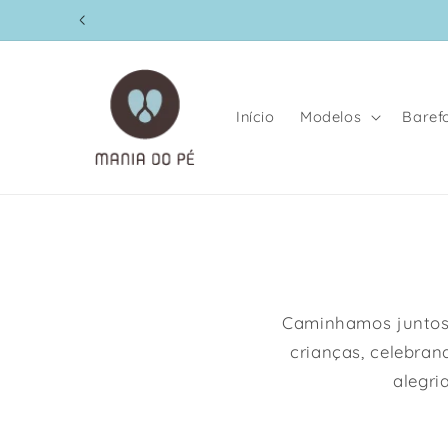
Saltar
para o
conteúdo
Início
Modelos
Baref
Caminhamos juntos
crianças, celebra
alegri