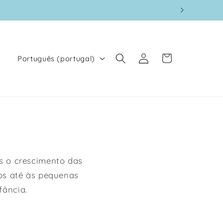
Iniciar
I
Carrinho
Português (portugal)
sessão
d
i
o
m
a
 o crescimento das
os até às pequenas
fância.