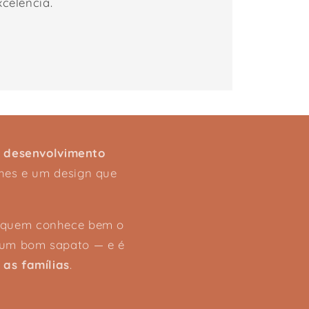
xcelência.
 desenvolvimento
lhes e um design que
e quem conhece bem o
um bom sapato — e é
as famílias
.